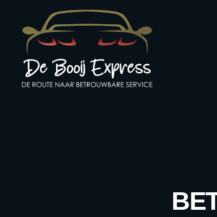
Ga
naar
de
inhoud
BE