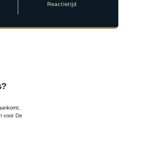
Reactietijd
s?
 aankomt,
n voor De